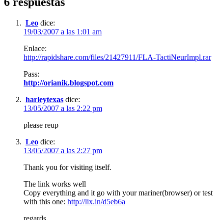
6 respuestas
Leo
dice:
19/03/2007 a las 1:01 am
Enlace:
http://rapidshare.com/files/21427911/FLA-TactiNeurImpl.rar
Pass:
http://orianik.blogspot.com
harleytexas
dice:
13/05/2007 a las 2:22 pm
please reup
Leo
dice:
13/05/2007 a las 2:27 pm
Thank you for visiting itself.
The link works well
Copy everything and it go with your mariner(browser) or test
with this one:
http://lix.in/d5eb6a
regards