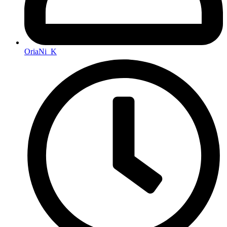
OriaNi_K