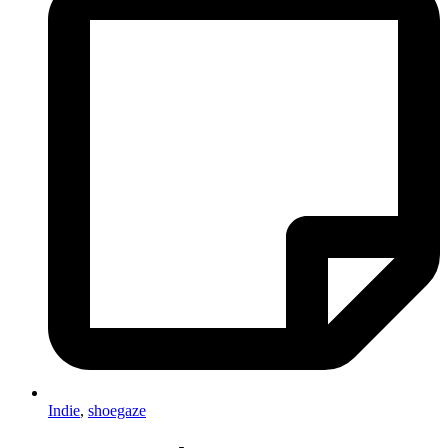
Indie
,
shoegaze