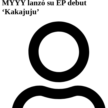
MYYY lanzó su EP debut
‘Kakajuju’