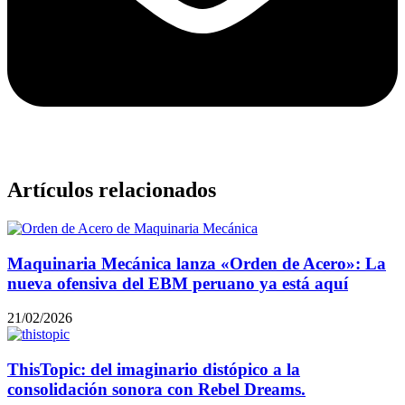
Artículos relacionados
Maquinaria Mecánica lanza «Orden de Acero»: La
nueva ofensiva del EBM peruano ya está aquí
21/02/2026
ThisTopic: del imaginario distópico a la
consolidación sonora con Rebel Dreams.