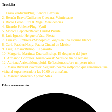
Tracklist
1. Enzia verduchi/Plug: Señora Lexotán
2. Hernán Bravo/Guillermo Guevara: Veinticuatro
3. Rocio Cerón/Flux & Vega: Menudencias
4. Ricardo Pohlenz/Plug: Vynil
5. Mónica Leponte/Radar: Ciudad Puente
6. Luis Ignacio Helguera/Vate: Fiesta
7. Ernesto Lumbreras/Monoploid: Vagos en una esquina blanca
8. Carla Faesler/Nasty: Fauna Ciudad de México
9. Luigi Amara/Bishop: El parásito
10. Margarita Martinez Duarte/Bishop: El despacho del juez
11. Armando González Torres/Wakal: Seres de fin de semana
12. Adriana Arrieta/Monoploid: Reflecciones sobre un perro triste
13. Maria Rivera/Odavreser: Segundo poema softporno que rememora una
visita al supermercado a las 10:00 de a mañana
14. Manrico Montero/Xpollo: Sites
Enlace en comentarios