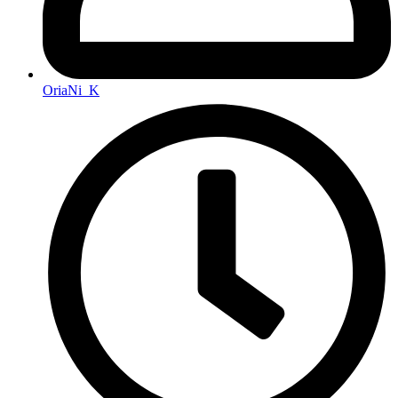
OriaNi_K